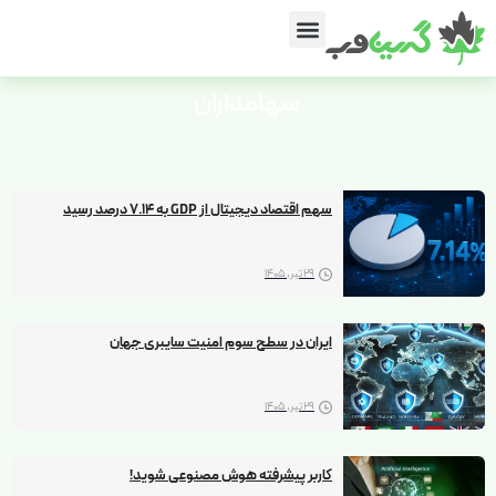
سهامداران
سهم اقتصاد دیجیتال از GDP به 7.14 درصد رسید
29 تیر, 1405
ایران در سطح سوم امنیت سایبری جهان
29 تیر, 1405
کاربر پیشرفته هوش مصنوعی شوید!