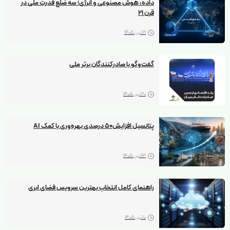
داده، هوش مصنوعی و انرژی؛ سه ضلع قدرت ملی در
قرن 21
21 تیر, 1405
گفت‌و‌گو با صادرکنندگان برتر ملی
20 تیر, 1405
پتانسیل افزایش۵۰ درصدی بهره‌وری با کمک AI
13 تیر, 1405
راهنمای کامل انتخاب بهترین سرویس فضای ابری
10 تیر, 1405