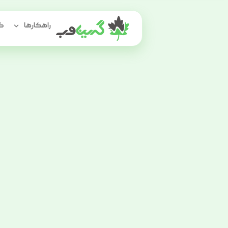
راهکارها
گر