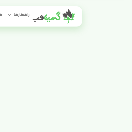
راهکارها
گر