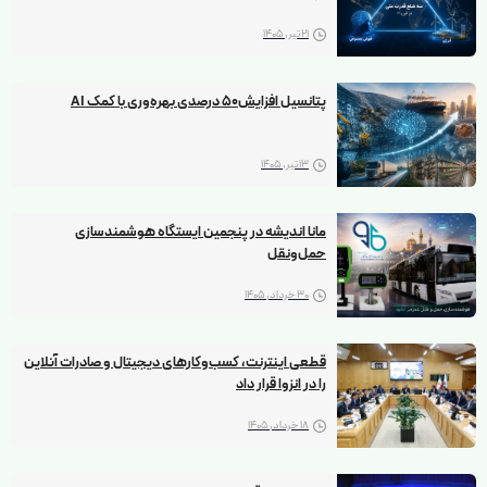
21 تیر, 1405
پتانسیل افزایش۵۰ درصدی بهره‌وری با کمک AI
13 تیر, 1405
مانا اندیشه در پنجمین ایستگاه هوشمندسازی
حمل‌ونقل
30 خرداد, 1405
قطعی اینترنت، کسب‌وکارهای دیجیتال و صادرات آنلاین
را در انزوا قرار داد
18 خرداد, 1405