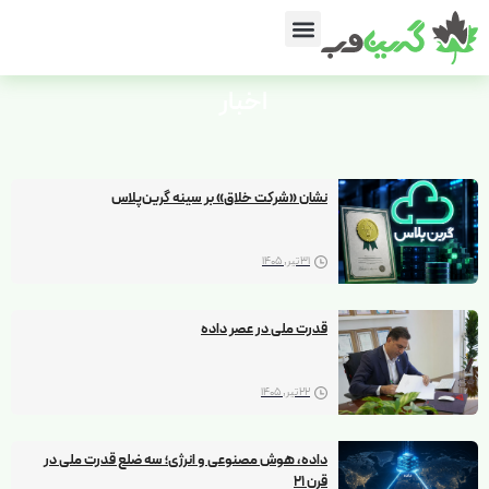
اخبار
نشان «شرکت خلاق» بر سینه گرین‌پلاس
31 تیر, 1405
قدرت ملی در عصر داده
22 تیر, 1405
داده، هوش مصنوعی و انرژی؛ سه ضلع قدرت ملی در
قرن 21