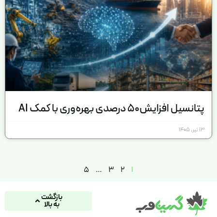
پتانسیل افزایش۵۰ درصدی بهره‌وری با کمک AI
13 تیر, 1405
5
…
3
2
1
بازگشت
به بالا