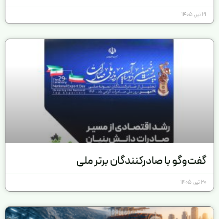
21 تیر, 1405
گفت‌و‌گو با صادرکنندگان برتر ملی
20 تیر, 1405