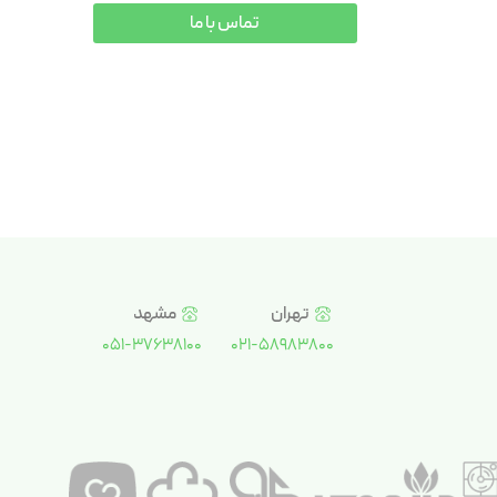
تماس با ما
تهران
مشهد
051-37638100
021-58983800