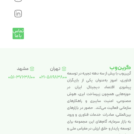
تماس
با ما
گرین‌وب
تهران
مشهد
گرین‌وب با بیش از سه دهه تجربه در توسعه
051-37638100
021-58983800
فناوری، امروز به‌عنوان یکی از بازیگران
پیشروی اقتصاد دیجیتال ایران در
حوزه‌هایی همچون زیرساخت ابری، هوش
مصنوعی، امنیت سایبری و راهکارهای
سازمانی فعالیت می‌کند. حضور در بازارهای
بین‌المللی، صادرات خدمات فناوری و ورود
به بازار سرمایه، گام‌های این مجموعه برای
توسعه پایدار و خلق ارزش در مقیاس ملی و