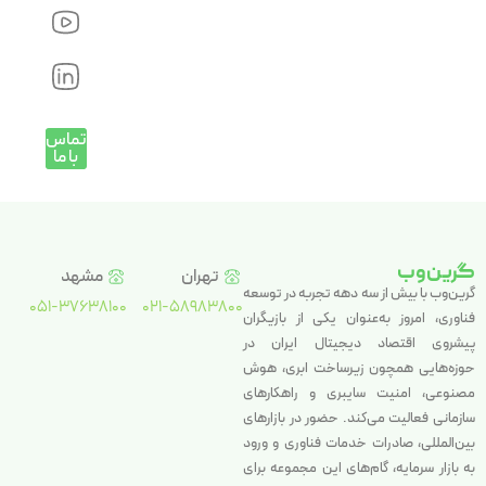
تماس
با ما
گرین‌وب
تهران
مشهد
گرین‌وب با بیش از سه دهه تجربه در توسعه
051-37638100
021-58983800
فناوری، امروز به‌عنوان یکی از بازیگران
پیشروی اقتصاد دیجیتال ایران در
حوزه‌هایی همچون زیرساخت ابری، هوش
مصنوعی، امنیت سایبری و راهکارهای
سازمانی فعالیت می‌کند. حضور در بازارهای
بین‌المللی، صادرات خدمات فناوری و ورود
به بازار سرمایه، گام‌های این مجموعه برای