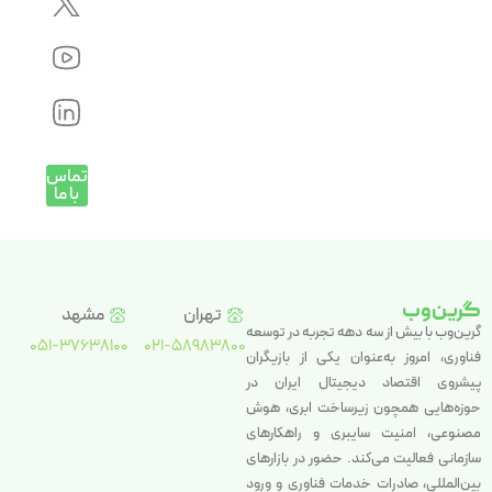
تماس
با ما
گرین‌وب
تهران
مشهد
گرین‌وب با بیش از سه دهه تجربه در توسعه
051-37638100
021-58983800
فناوری، امروز به‌عنوان یکی از بازیگران
پیشروی اقتصاد دیجیتال ایران در
حوزه‌هایی همچون زیرساخت ابری، هوش
مصنوعی، امنیت سایبری و راهکارهای
سازمانی فعالیت می‌کند. حضور در بازارهای
بین‌المللی، صادرات خدمات فناوری و ورود