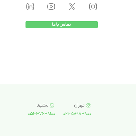
تماس با ما
تهران
مشهد
051-37638100
021-58983800