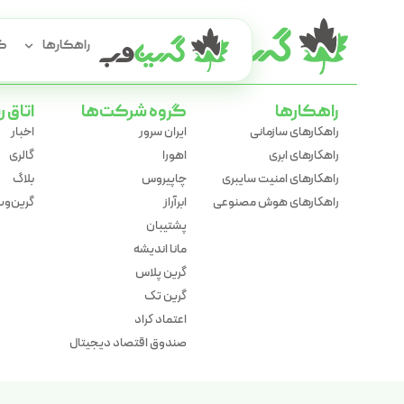
بازگش
راهکارها
گر
راهکارها
گروه شرکت‌ها
اتاق ر
راهکارهای سازمانی
ایران سرور
اخبار
راهکارهای ابری
اهورا
گالری
راهکارهای امنیت سایبری
چاپیروس
بلاگ
راهکارهای هوش مصنوعی
ابرآراز
گرین‌وب 
پشتیبان
مانا اندیشه
گرین پلاس
گرین تک
اعتماد کراد
صندوق اقتصاد دیجیتال