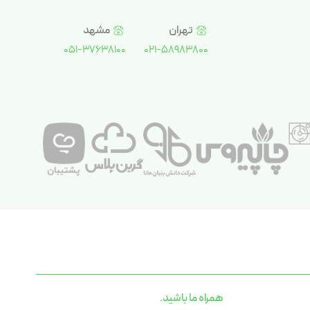
تهران
مشهد
051-37638100
021-58983800
همراه ما باشید.