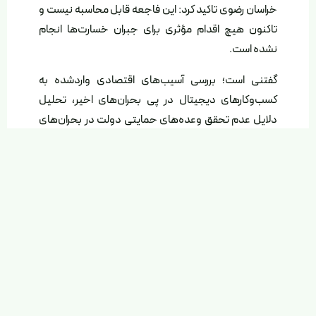
خراسان رضوی تاکید کرد: این فاجعه قابل محاسبه نیست و
تاکنون هیچ اقدام مؤثری برای جبران خسارت‌ها انجام
نشده است.
گفتنی است؛ بررسی آسیب‌های اقتصادی واردشده به
کسب‌وکارهای دیجیتال در پی بحران‌های اخیر، تحلیل
دلایل عدم تحقق وعده‌های حمایتی دولت در بحران‌های
گذشته و ارائه پیشنهادهای اجرایی مشخص در این حیطه،
محور مباحث این نشست بود.
مشروح خبر
اشتراک‌گذاری این مطلب
https://greenweb.ir/?p=11463
9 بهمن 1404