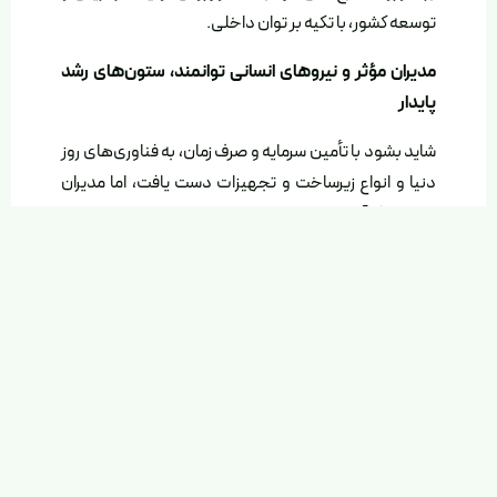
توسعه کشور، با تکیه بر توان داخلی.
مدیران مؤثر و نیروهای انسانی توانمند، ستون‌های رشد
پایدار
شاید بشود با تأمین سرمایه و صرف زمان، به فناوری‌های روز
دنیا و انواع زیرساخت و تجهیزات دست یافت، اما مدیران
خلاق و کارآمد و نیروهای متعهد و توانمند، به‌راحتی به
دست نمی‌آیند. این افراد، نه فقط برای شرکت‌ها، که برای
آینده کشور سرمایه‌اند و باید با سیاست‌های هوشمندانه از
آن‌ها حمایت و حفاظت کرد.
اشتراک‌گذاری این مطلب
https://greenweb.ir/?p=10605
30 فروردین 1404