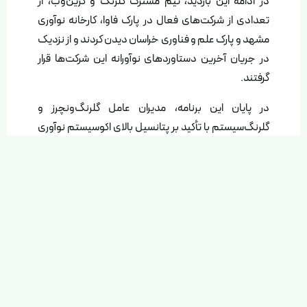
در ادامه این بازدید، تیم مشترک گلرنگ و گرین‌وب، از
تعدادی از شرکت‌های فعال در پارک فاوا، کارخانه نوآوری
مشهد و پارک علم و فناوری خراسان دیدن کردند و از نزدیک
در جریان آخرین دستاوردهای نوآورانه این شرکت‌ها قرار
گرفتند.
در پایان این برنامه، مدیران عامل گلرنگ‌ونچرز و
گلرنگ‌سیستم با تأکید بر پتانسیل بالای اکوسیستم نوآوری
مشهد، نقش شرکت‌های پیشرویی همچون گرین‌وب را در
تقویت و توسعه این اکوسیستم بسیار مهم ارزیابی کرده و
بر لزوم تسهیل سرمایه‌گذاری در استارت‌آپ‌ها و شرکت‌های
دانش‌بنیان این منطقه تأکید کردند.
اشتراک‌گذاری این مطلب
https://greenweb.ir/?p=10591